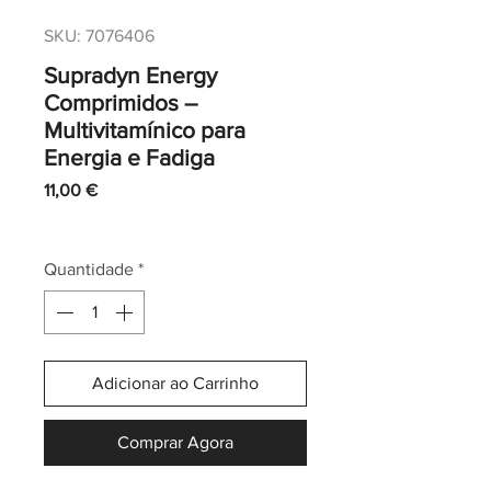
SKU: 7076406
Supradyn Energy
Comprimidos –
Multivitamínico para
Energia e Fadiga
Preço
11,00 €
IVA incl.
|
Envio normal CTT
Quantidade
*
Adicionar ao Carrinho
Comprar Agora