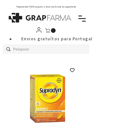
Pagamentos 100% seguros e diversas formas de pagamento
       ●       Envios gratuítos para Portugal Continental a