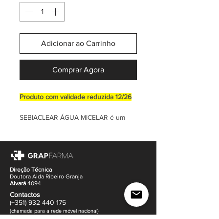
Adicionar ao Carrinho
Comprar Agora
Produto com validade reduzida 12/26
SEBIACLEAR ÁGUA MICELAR é um
cuidado de higiene que limpa e
desmaquilha específico para a pele
mista, oleosa de tendência acneica.
Desmaquilha maquilhagem waterproof,
rosto e olhos. Não requer
Direção Técnica
Doutora Aida Ribeiro Granja
enxaguamento.
Alvará
4094
Contactos
(+351)
932
440 17
5
(
c
hama
da para a rede móvel nacional)
gr
apfarma@hotm
ail.com