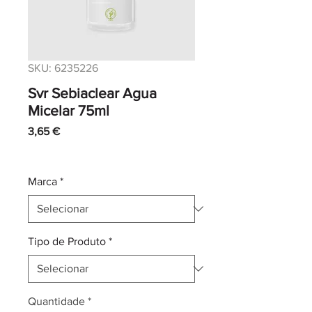
SKU: 6235226
Svr Sebiaclear Agua
Micelar 75ml
Preço
3,65 €
IVA incl.
|
Envio normal CTT
Marca
*
Tipo de Produto
*
Quantidade
*