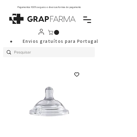
Pagamentos 100% seguros e diversas formas de pagamento
       ●       Envios gratuítos para Portugal Continental a