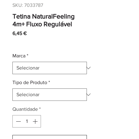
SKU: 7033787
Tetina NaturalFeeling
4m+ Fluxo Regulável
Preço
6,45 €
IVA incl.
|
Envio normal CTT
Marca
*
Tipo de Produto
*
Quantidade
*