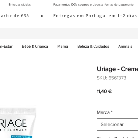
Entregas rápidas
Pagamentos 100% seguros e diversas formas de pagamento
 partir de €35        ●       Entregas em Portugal em 1-2 d
m-Estar
Bébé & Criança
Mamã
Beleza & Cuidados
Animais
Uriage - Crem
SKU: 6561373
Preço
11,40 €
IVA incl.
|
Envio norm
Marca
*
Selecionar