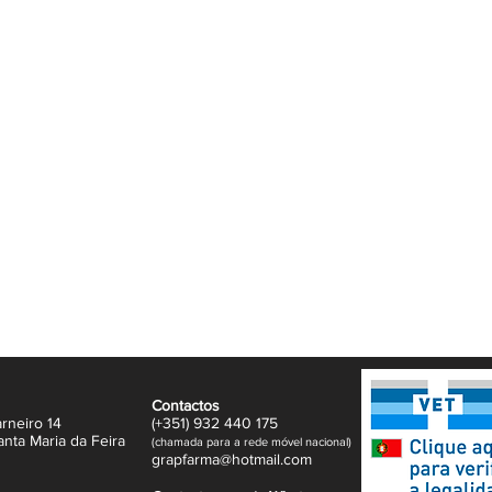
abão, com pH fisiológico, elimina
.
 [Manteiga de Karité + Óleo de Limnanthes
a o filme hidrolipídico e deixa a pele
s e protetoras da Água Termal de Uriage,
 pele.
Contactos
rneiro 14
(+351)
932
440 17
5
anta Maria da Feira
(
c
hama
da para a rede móvel nacional)
gr
apfarma@hotm
ail.com