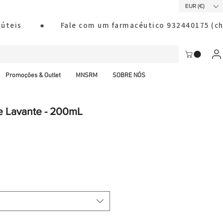
EUR (€)
ias úteis        ●       Fale com um farmacéutico 932440175
Promoções & Outlet
MNSRM
SOBRE NÓS
e Lavante - 200mL
al CTT