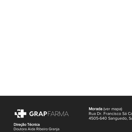
LIMPA
Com a sua base de limpeza sem s
suavemente todas as impurezas
NUTRE
Com um complexo óleo-nutritivo
Alba + Óleo de Girassol], preserv
hidratada, suave e macia.
PROTEGE
Com as propriedades hidratante
preserva o filme hidrolipídico da
Morada
(
ver mapa
)
Rua Dr. Francisco Sá Ca
4505-640 Sanguedo,
S
Direção Técnica
Doutora Aida Ribeiro Granja