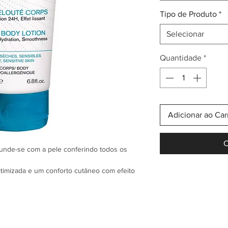
Tipo de Produto
*
Selecionar
Quantidade
*
Adicionar ao Car
C
funde-se com a pele conferindo todos os
timizada e um conforto cutâneo com efeito
extura suave e muito agradável, hidrata a
ato.