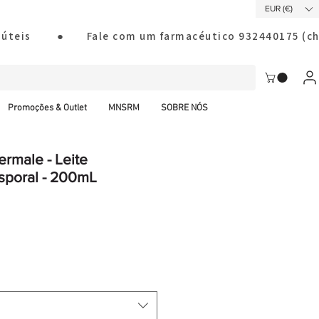
EUR (€)
ias úteis        ●       Fale com um farmacéutico 932440175
Promoções & Outlet
MNSRM
SOBRE NÓS
rmale - Leite
sporal - 200mL
al CTT