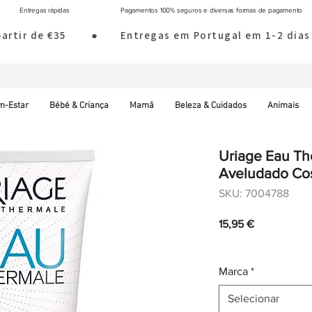
Entregas rápidas
Pagamentos 100% seguros e diversas formas de pagamento
 partir de €35        ●       Entregas em Portugal em 1-2 d
m-Estar
Bébé & Criança
Mamã
Beleza & Cuidados
Animais
Uriage Eau The
Aveludado Co
SKU: 7004788
Preço
15,95 €
IVA incl.
|
Envio norm
Marca
*
Selecionar