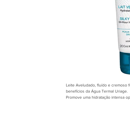
Leite Aveludado, fluído e cremoso 
benefícios da Água Termal Uriage.
Promove uma hidratação intensa op
de longa duração de 24h. Com uma t
pele seca e permite vestir de imedi
Uso diário. Aplicar na pele limpa.