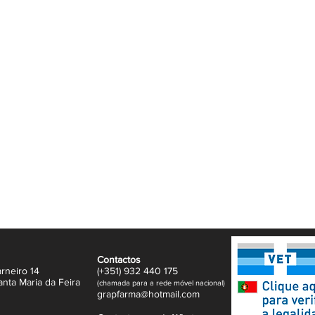
Contactos
rneiro 14
(+351)
932
440 17
5
anta Maria da Feira
(
c
hama
da para a rede móvel nacional)
gr
apfarma@hotm
ail.com