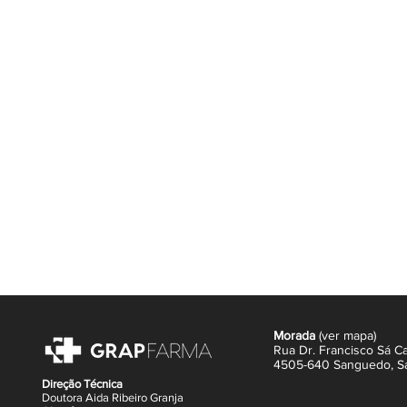
Morada
(
ver mapa
)
Rua Dr. Francisco Sá Ca
4505-640 Sanguedo,
S
Direção Técnica
Doutora Aida Ribeiro Granja