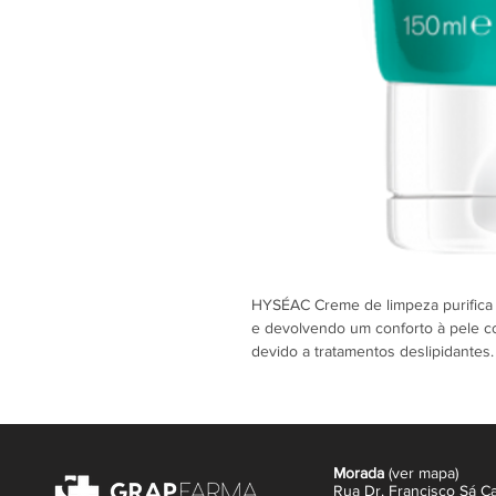
HYSÉAC Creme de limpeza purifica
e devolvendo um conforto à pele co
devido a tratamentos deslipidantes.
pele fica purificada, apaziguada e p
Purifica
Graças à Piroctona Olamina, o c
regular a flora bacteriana.
Morada
(
ver mapa
)
Acalma
Rua Dr. Francisco Sá Ca