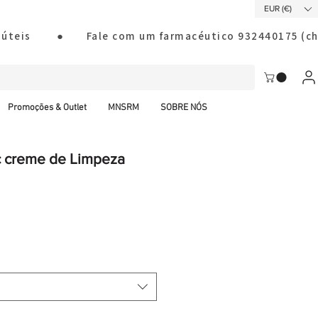
EUR (€)
ias úteis        ●       Fale com um farmacéutico 932440175
Promoções & Outlet
MNSRM
SOBRE NÓS
c creme de Limpeza
al CTT