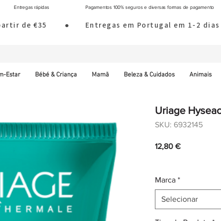
Entregas rápidas
Pagamentos 100% seguros e diversas formas de pagamento
 partir de €35        ●       Entregas em Portugal em 1-2 d
m-Estar
Bébé & Criança
Mamã
Beleza & Cuidados
Animais
Uriage Hysea
SKU: 6932145
Preço
12,80 €
IVA incl.
|
Envio norm
Marca
*
Selecionar