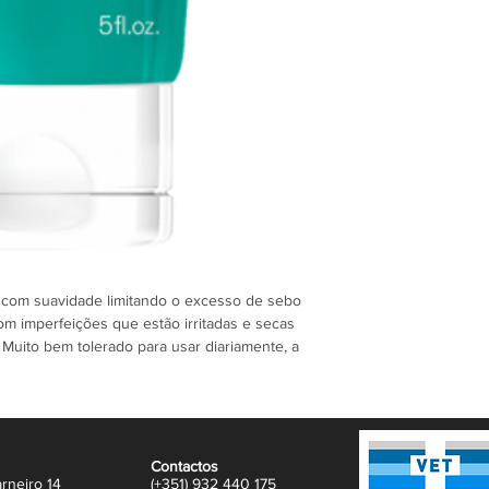
 com suavidade limitando o excesso de sebo
m imperfeições que estão irritadas e secas
 Muito bem tolerado para usar diariamente, a
erfeitamente limpa.
reme de limpeza permite acalmar a pele e
Contactos
rneiro 14
(+351)
932
440 17
5