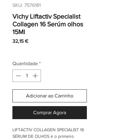
SKU: 7576181
Vichy Liftactiv Specialist
Collagen 16 Serúm olhos
15Ml
Preço
32,15 €
IVA incl.
|
Envio normal CTT
Quantidade
*
Adicionar ao Carrinho
Comprar Agora
LIFTACTIV COLLAGEN SPECIALIST 16
SÉRUM DE OLHOS é o primeiro