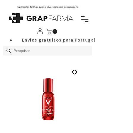
Pagamentos 100% seguros e diversas formas de pagamento
       ●       Envios gratuítos para Portugal Continental a